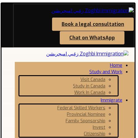
Book a legal consultation
Chat on WhatsApp
Home
Study and Work
Visit Canada
Study in Canada
Work In Canada
Immigrate
Federal Skilled Workers
Provincial Nominee
Family Sponsorship
Invest
Citizenship