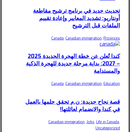
تحديث جديد في برنامج ترشيح مقاطعة
أونتاريو: تشديد المعايير وإعادة تقييم
الملفات قبل الترشيح
Canada
,
Canadian immigration
,
Provinces
كندا تُعلن عن خطة الهجرة الجديدة 2025
– 2027: بداية مرحلة جديدة للهجرة الذكية
والمستدامة
Canada
,
Canadian immigration
,
Education
قصة نجاح جديدة: ن.م تحقق حلمها بالعمل
في كندا والانضمام لعائلتها!
Canadian immigration
,
Jobs
,
Life in Canada
,
Uncategorized