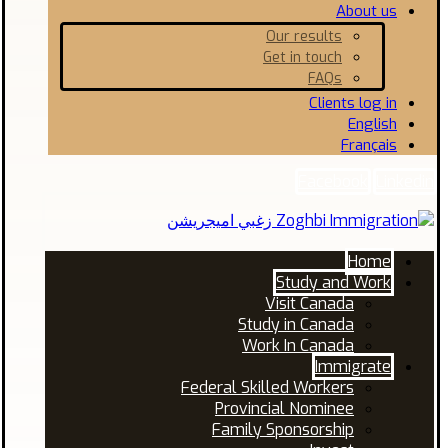
About us
Our results
Get in touch
FAQs
Clients log in
English
Français
Facebook
Linkedin
Home
Study and Work
Visit Canada
Study in Canada
Work In Canada
Immigrate
Federal Skilled Workers
Provincial Nominee
Family Sponsorship