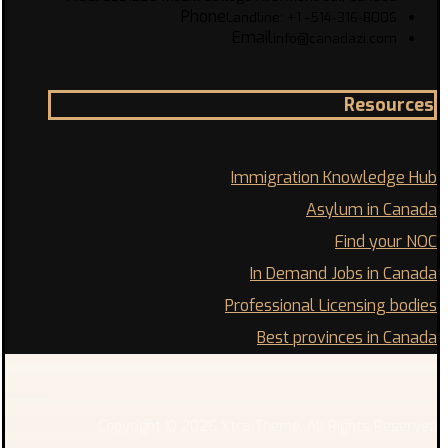
Phone
Landline: +1 -514-316-8006
Email
info@canadazi.com
Resources
Immigration Knowledge Hub
Asylum in Canada
Find your NOC
In Demand Jobs in Canada
Professional Licensing bodies
Best provinces in Canada
Copyright © 2026 Xtra Theme. All Rights Reserved