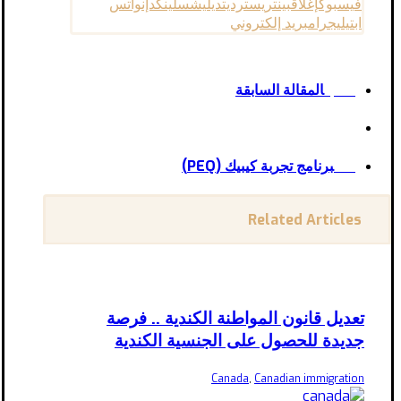
فيسبوك
إغلاق
بينتريست
رديت
ديليشس
لينكدإن
واتس
اب
تيليجرام
بريد إلكتروني
المقالة السابقة
السابق
برنامج تجربة كيبيك (PEQ)
التالى
Related Articles
تعديل قانون المواطنة الكندية .. فرصة
جديدة للحصول على الجنسية الكندية
Canada
,
Canadian immigration