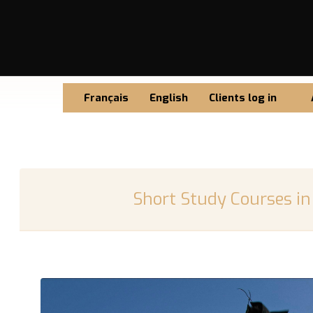
Français
English
Clients log in
Short Study Courses in