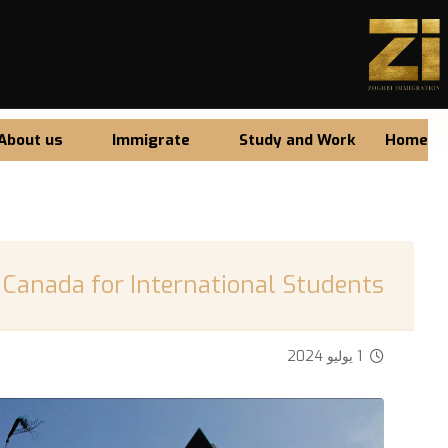
About us
Immigrate
Study and Work
Home
 Canada for International Students
1 يوليو 2024