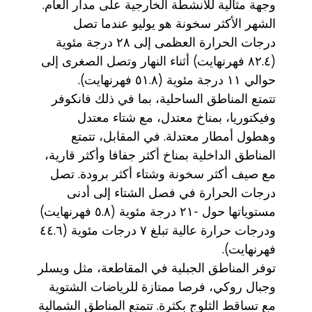
وجهة مثالية للأنشطة الخارجية على مدار العام.
الشهر الأكثر سخونة هو يوليو عندما تصل
درجات الحرارة العظمى إلى ٢٨ درجة مئوية
(٨٢.٤ فهرنهايت) أثناء النهار وتصل الصغرى إلى
حوالي ١١ درجة مئوية (٥١.٨ فهرنهايت).
تتمتع المناطق الساحلية، بما في ذلك فانكوفر
وفيكتوريا، بمناخ معتدل، مع شتاء معتدل
وهطول أمطار معتدلة. في المقابل، تتمتع
المناطق الداخلية بمناخ أكثر جفافا وأكثر قارية،
مع صيف أكثر سخونة وشتاء أكثر برودة. تصل
درجات الحرارة في فصل الشتاء إلى أدنى
مستوياتها حول -٢١ درجة مئوية (٥.٨ فهرنهايت)
ودرجات حرارة عالية تبلغ ٧ درجات مئوية (٤٤.٦
فهرنهايت).
توفر المناطق الجبلية في المقاطعة، مثل ويسلر
وجبال روكي، فرصا ممتازة للرياضات الشتوية
مع تساقط الثلوج بكثرة. تتمتع المناطق الشمالية