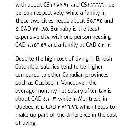
with about C$١,٢٨٧.٩٣ and C$١,٢٢٢.٦٠ per
person respectively, while a family in
these two cities needs about $٥,٦٩٥ and
٤. CAD ٣٣٠.٨٥. Burnaby is the least
expensive city, with one person needing
CAD ١,١٥٦.٥٩ and a family at CAD ٤,٢٠٢.
Despite the high cost of living in British
Columbia, salaries tend to be higher
compared to other Canadian provinces
such as Quebec. In Vancouver, the
average monthly net salary after tax is
about CAD ٤,١٠٣, while in Montreal, in
Quebec, it is CAD ٣,٧١٦.٨٦, which helps to
make up part of the difference in the cost
of living.