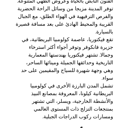
الفنون النابض بالحياة وعروض الطهي المتنوعة.
توفر المدينة مزيجا من وسائل الراحة الحضرية
والفرص الترفيهية في الهواء الطلق، مع الجبال
القريبة والمحيط الهادئ على بعد مسافة قصيرة
بالسيارة.
تقع فيكتوريا، عاصمة كولومبيا البريطانية، في
جزيرة فانكوفر وتوفر أجواء أكثر استرخاء
وجمالا. تشتهر فيكتوريا بهندستها المعمارية
التاريخية وحدائقها الجميلة ومينائها الساحر،
وهي وجهة شهيرة للسياح والمقيمين على حد
سواء.
تشمل المدن البارزة الأخرى في كولومبيا
البريطانية كيلونا، المعروفة بمصانع النبيذ
والأنشطة الخارجية، ويسلر، التي تشتهر
بمنتجعات التزلج ذات المستوى العالمي
ومسارات ركوب الدراجات الجبلية.