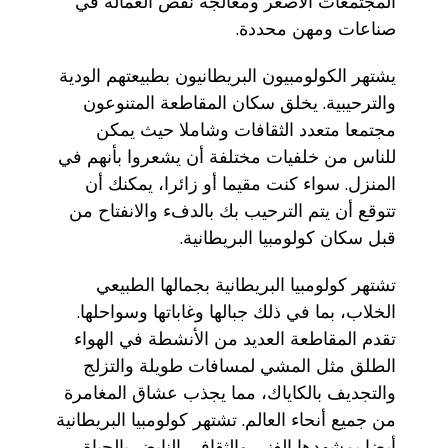
المجتمعات الأصغر ومعالجة نقص العمالة في
صناعات ومهن محددة.
يشتهر الكولومبيون البريطانيون بطبيعتهم الودية
والترحيبية. يخلق سكان المقاطعة المتنوعون
مجتمعا متعدد الثقافات وشاملا حيث يمكن
للناس من خلفيات مختلفة أن يشعروا بأنهم في
المنزل. سواء كنت مقيما أو زائرا، يمكنك أن
تتوقع أن يتم الترحيب بك بالدفء والانفتاح من
قبل سكان كولومبيا البريطانية.
تشتهر كولومبيا البريطانية بجمالها الطبيعي
الخلاب، بما في ذلك جبالها وغاباتها وسواحلها.
تقدم المقاطعة العديد من الأنشطة في الهواء
الطلق مثل المشي لمسافات طويلة والتزلج
والتجديف بالكاياك، مما يجذب عشاق المغامرة
من جميع أنحاء العالم. تشتهر كولومبيا البريطانية
أيضا بمشهدها الفني والثقافي النابض بالحياة،