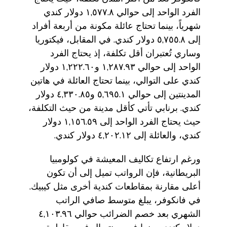
الفرد الواحد إلى حوالي ١,٥٧٧.٨ دولار كندي
شهرياً، بينما تحتاج عائلة مكونة من أربعة أفراد
إلى ٥,٧٥٥.٨ دولار كندي. في المقابل، فيكتوريا
وساري تُعتبران أقل تكلفة، إذ يحتاج الفرد
الواحد إلى حوالي ١,٢٨٧.٩٣ و١,٢٢٢.٦٠ دولار
كندي على التوالي، بينما تحتاج العائلة في هاتين
المدينتين إلى حوالي ٥,٦٩٥.١ و٤,٣٣٠.٨٥ دولار
كندي. برنابي تأتي كأقل مدينة من حيث التكلفة،
حيث يحتاج الفرد الواحد إلى ١,١٥٦.٥٩ دولار
كندي، والعائلة إلى ٤,٢٠٢.١٢ دولار كندي.
ورغم ارتفاع تكاليف المعيشة في كولومبيا
البريطانية، فإن الرواتب تميل إلى أن تكون
أعلى مقارنة بمقاطعات كندية أخرى مثل كيبيك.
في فانكوفر، يبلغ متوسط صافي الراتب
الشهري بعد خصم الضرائب حوالي ٤,١٠٣.٩٦