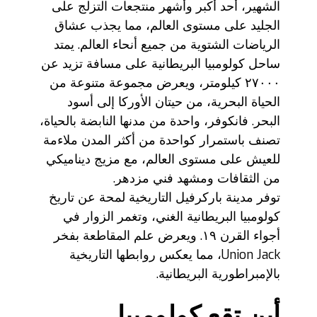
الشهير، أحد أكبر وأشهر منتجعات التزلج على
الجليد على مستوى العالم، مما يجذب عشاق
الرياضات الشتوية من جميع أنحاء العالم. يمتد
ساحل كولومبيا البريطانية على مسافة تزيد عن
٢٧٠٠٠ كيلومتر، ويعرض مجموعة متنوعة من
الحياة البحرية، من حيتان الأوركا إلى أسود
البحر. فانكوفر، واحدة من مدنها النابضة بالحياة،
تصنف باستمرار كواحدة من أكثر المدن ملاءمة
للعيش على مستوى العالم، مع مزيج ديناميكي
من الثقافات ومشهد فني مزدهر.
توفر مدينة باركرفيل التاريخية لمحة عن تاريخ
كولومبيا البريطانية الغني، وتغمر الزوار في
أجواء القرن ١٩. ويعرض علم المقاطعة بفخر
Union Jack، مما يعكس روابطها التاريخية
بالإمبراطورية البريطانية.
أين تقع كولومبيا