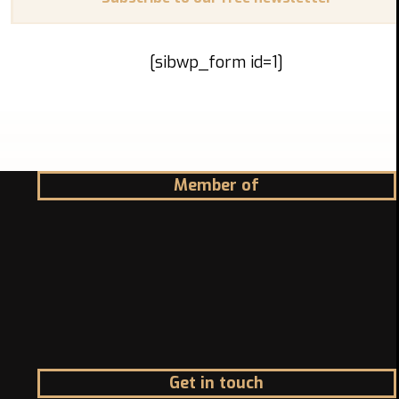
[sibwp_form id=1]
Member of
Get in touch