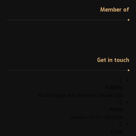
Member of
Get in touch
Address
1200 McGill College Ave. Montreal, Canada
Phone
Landline: +1 -514-316-8006
Email