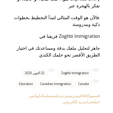
تفكر بالهجرة عبر
.فالآن هو الوقت المثالي لتبدأ التخطيط بخطوات
ذكية ومدروسة.
Zoghbi Immigration فريقنا في
جاهز لتحليل ملفك بدقة ومساعدتك في اختيار
الطريق الأقصر نحو حلمك الكندي
Zoghbi Immigration
22 أكتوبر 2025
Education
Canadian immigration
Canada
فيسبوك
إغلاق
بينتريست
رديت
ديليشس
لينكدإن
واتس
اب
تيليجرام
بريد إلكتروني