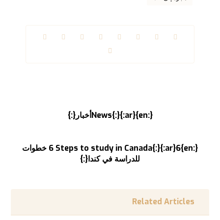
السابق
{:en}News{:}{:ar}أخبار{:}
التالى
{:en}6 Steps to study in Canada{:}{:ar}6 خطوات
للدراسة في كندا{:}
Related Articles