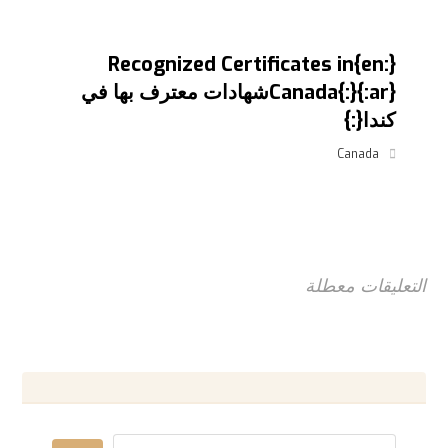
{:en}Recognized Certificates in
Canada{:}{:ar}شهادات معترف بها في
كندا{:}
Canada
التعليقات معطلة