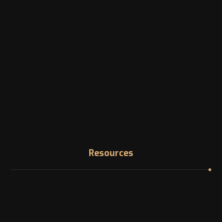
1200 McGill College Ave. Montreal, Canada
Phone
Landline: +1 -514-316-8006
Email
info@canadazi.com
Resources
Immigration Knowledge Hub
Asylum in Canada
Find your NOC