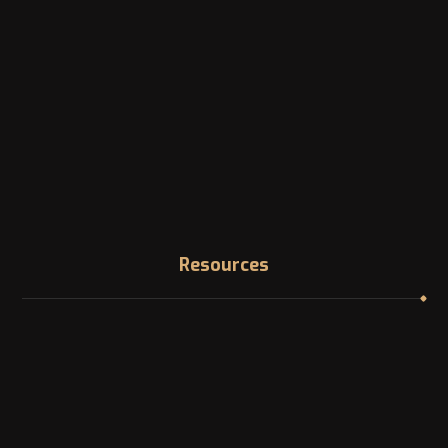
Phone
Landline: +1 -514-316-8006
Email
info@canadazi.com
Resources
Immigration Knowledge Hub
Asylum in Canada
Find your NOC
In Demand Jobs in Canada