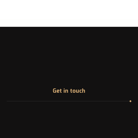
Get in touch
Address
1200 McGill College Ave. Montreal, Canada