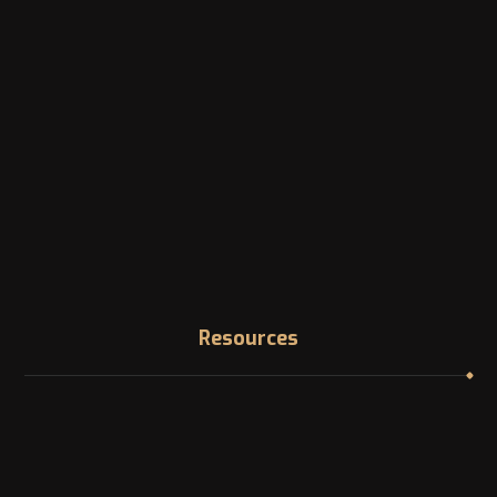
1200 McGill College Ave. Montreal, Canada
Phone
Landline: +1 -514-316-8006
Email
info@canadazi.com
Resources
Immigration Knowledge Hub
Asylum in Canada
Find your NOC