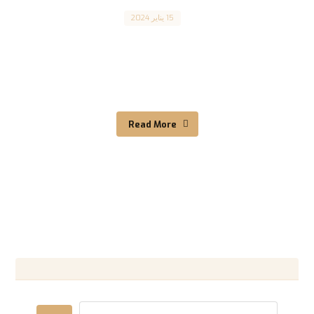
Canada
15 يناير 2024
Family Members Inadmissibility to Canada عدم
قبول أفراد العائلة في كندا المقال مترجم للعربية
بالأسفل Canada ...
Read More