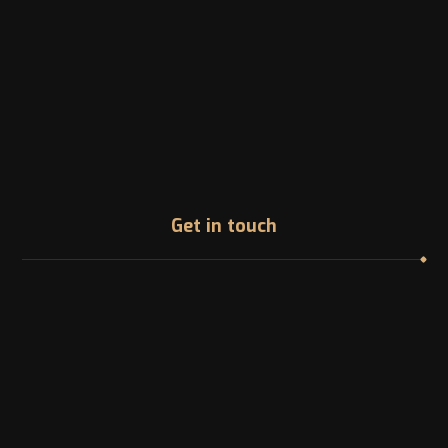
Get in touch
Address
1200 McGill College Ave. Montreal, Canada
Phone