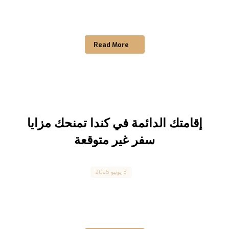
Express Entry أم PNP أم AIP أم RCIP؟ كيف تختار
الطريق الأنسب لك؟ مع استمرار كندا في جذب ...
Read More
إقامتك الدائمة في كندا تمنحك مزايا
سفر غير متوقعة
Canada
3 يونيو 2025
هل تعلم أن إقامتك الدائمة في كندا تمنحك مزايا سفر
غير متوقعة؟ لا تقتصر فوائد الإقامة الدائمة في ...