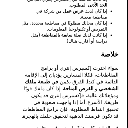
الحد الأدنى
المطلوب.
إذا كان لديك
عرض عمل
من شركة في
مقاطعة معينة.
إذا كان مجالك مطلوبًا في مقاطعة محددة، مثل
التمريض أو تكنولوجيا المعلومات.
إذا كانت لديك
صلة سابقة بالمقاطعة
(مثل
دراسة أو أقارب هناك).
خلاصة
سواء اخترت إكسبرس إنتري أو برامج
المقاطعات، فكلا المسارين يؤديان إلى الإقامة
الدائمة في كندا. الفرق يكمن في
طبيعة ملفك
الشخصي
و
الفرص المتاحة
. إذا كان ملفك قويًا
ومؤهلاتك عالية، فإكسبرس إنتري قد يكون
طريقك الأسرع. أما إذا واجهت صعوبة في
تحقيق النقاط المطلوبة، فإن برامج المقاطعات
قد تكون فرصتك الذهبية لتحقيق حلمك بالهجرة.
في النهاية، كل متقدّم له ظروف مختلفة، ومن