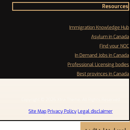
Resources
Immigration Knowledge Hub
Asylum in Canada
Find your NOC
In Demand Jobs in Canada
Professional Licensing bodies
Best provinces in Canada
Copyright © 2026 Xtra Theme. All Rights Reserved
Site Map
Privacy Policy
Legal disclaimer