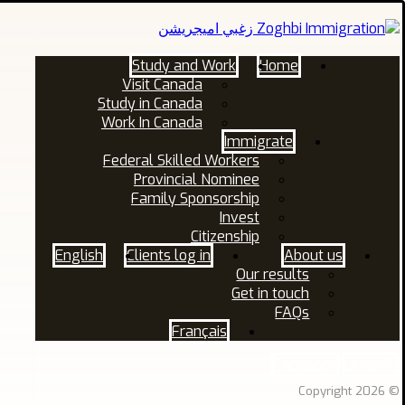
Study and Work
Home
Visit Canada
Study in Canada
Work In Canada
Immigrate
Federal Skilled Workers
Provincial Nominee
Family Sponsorship
Invest
Citizenship
English
Clients log in
About us
Our results
Get in touch
FAQs
Français
Facebook
Linkedin
© Copyright 2026