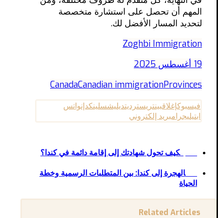
المهم أن تحصل على استشارة متخصصة
لتحديد المسار الأفضل لك.
Zoghbi Immigration
19 أغسطس 2025
Canada
Canadian immigration
Provinces
فيسبوك
إغلاق
بينتريست
رديت
ديليشس
لينكدإن
واتس
اب
تيليجرام
بريد إلكتروني
كيف تحول شهادتك إلى إقامة دائمة في كندا؟
السابق
الهجرة إلى كندا: بين المتطلبات الرسمية وخطة
التالى
الحياة
Related Articles