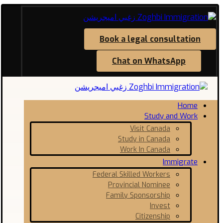
Book a legal consultation
Chat on WhatsApp
Home
Study and Work
Visit Canada
Study in Canada
Work In Canada
Immigrate
Federal Skilled Workers
Provincial Nominee
Family Sponsorship
Invest
Citizenship