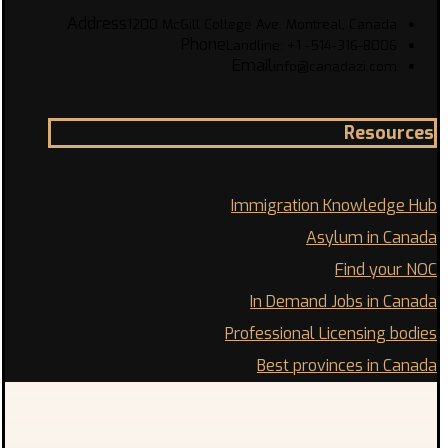
Address
1200 McGill College Ave. Montreal, Canada
Phone
Landline: +1 -514-316-8006
Email
info@canadazi.com
Resources
Immigration Knowledge Hub
Asylum in Canada
Find your NOC
In Demand Jobs in Canada
Professional Licensing bodies
Best provinces in Canada