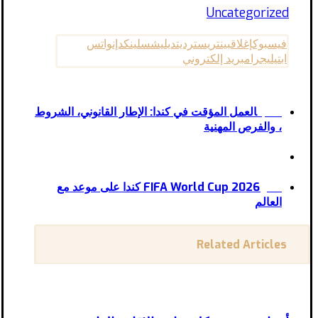
Uncategorized
فيسبوك
إغلاق
بينتريست
رديت
ديليشس
لينكدإن
واتس
اب
تيليجرام
بريد إلكتروني
العمل المؤقت في كندا: الإطار القانوني، الشروط
السابق
، والفرص المهنية
FIFA World Cup 2026 كندا على موعد مع
التالى
العالم
Related Articles