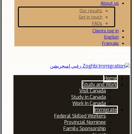
About us
Our results
Get in touch
FAQs
Clients log in
English
Français
Facebook
Linkedin
Home
Study and Work
Visit Canada
Study in Canada
Work In Canada
Immigrate
Federal Skilled Workers
Provincial Nominee
Family Sponsorship