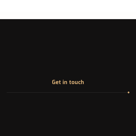
Get in touch
Address
1200 McGill College Ave. Montreal, Canada
Phone