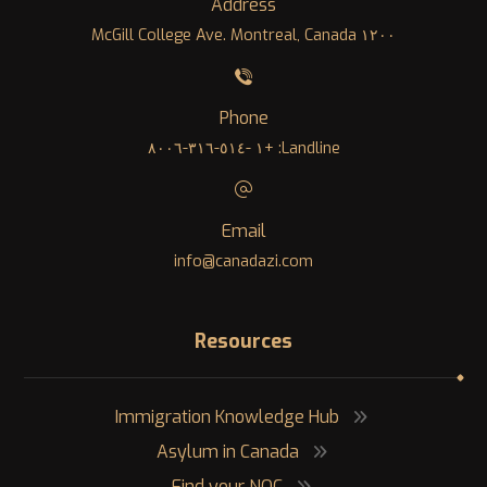
Address
١٢٠٠ McGill College Ave. Montreal, Canada
Phone
Landline: +١ -٥١٤-٣١٦-٨٠٠٦
Email
info@canadazi.com
Resources
Immigration Knowledge Hub
Asylum in Canada
Find your NOC