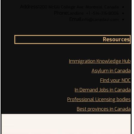
Address
1200 McGill College Ave. Montreal, Canada
Phone
Landline: +1 -514-316-8006
Email
info@canadazi.com
Resources
Immigration Knowledge Hub
Asylum in Canada
Find your NOC
In Demand Jobs in Canada
Professional Licensing bodies
Best provinces in Canada