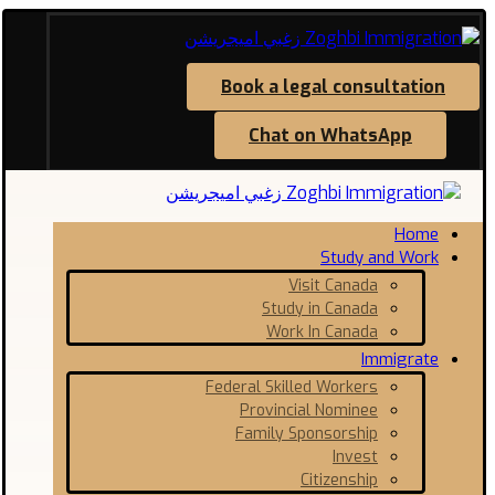
Book a legal consultation
Chat on WhatsApp
Home
Study and Work
Visit Canada
Study in Canada
Work In Canada
Immigrate
Federal Skilled Workers
Provincial Nominee
Family Sponsorship
Invest
Citizenship