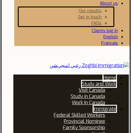
About us
Our results
Get in touch
FAQs
Clients log in
English
Français
Facebook
Linkedin
Home
Study and Work
Visit Canada
Study in Canada
Work In Canada
Immigrate
Federal Skilled Workers
Provincial Nominee
Family Sponsorship