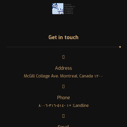
Get in touch
Address
١٢٠٠ McGill College Ave. Montreal, Canada
Phone
Landline: +١ -٥١٤-٣١٦-٨٠٠٦