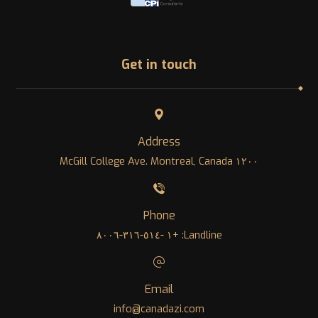
Get in touch
Address
١٢٠٠ McGill College Ave. Montreal, Canada
Phone
Landline: +١ -٥١٤-٣١٦-٨٠٠٦
Email
info@canadazi.com