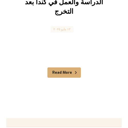
الدراسة والعمل في كندا بعد
التخرج
Canada
١٢ مايو ٢٠٢٥
هل ترغب في الدراسة والعمل في كندا بعد التخرج؟
إليك كيف تختار البرنامج المناسب! كندا لا تكتفي بمنح
...
Read More