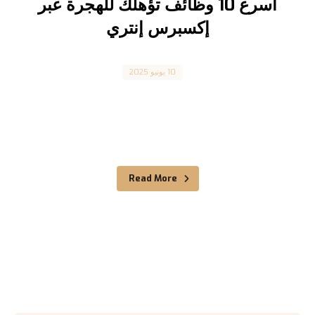
أسرع 10 وظائف تؤهلك للهجرة عبر
إكسبرس إنتري
Canada
10 يونيو 2025
هل تعلم أن تغيير وظيفتك قد يكون طريقك الأسرع
للهجرة إلى كندا؟ في ظل اشتداد المنافسة على برامج
...
Read More