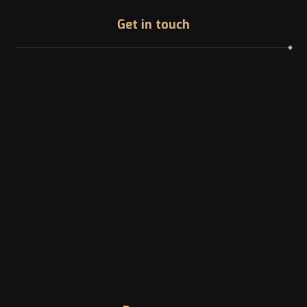
Get in touch
Address
1200 McGill College Ave. Montreal, Canada
Phone
Landline: +1 -514-316-8006
Email
info@canadazi.com