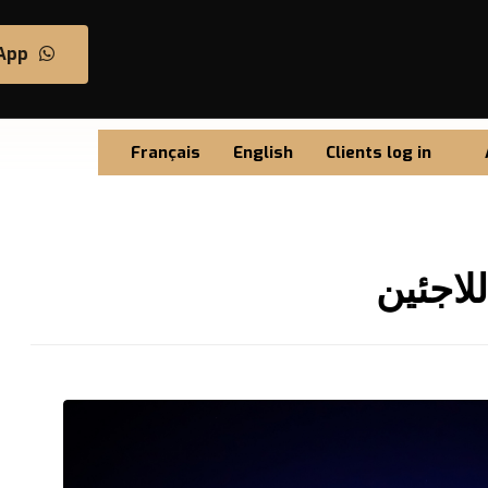
App
Français
English
Clients log in
لاجئين