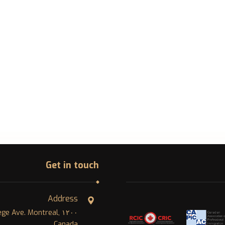
Get in touch
Address
College Ave. Montreal,
Canada