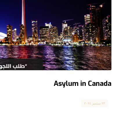
Asylum in Canada
Asylum Seekers
٢٣ سبتمبر ٢٠٢٤
طلب اللجوء إلى كندا Claiming Asylum in Canada كندا كانت دائماً ملاذاً آمناً للاجئين الذين يسعون للحماية، وذلك ...