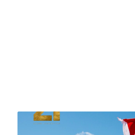
Life in Yukon Located amidst the untamed beauty of Canada’s n