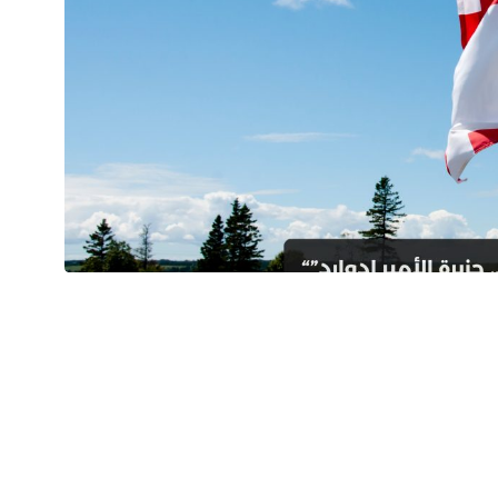
Prince Edward Isl تقع جزيرة الأمير إدوارد على الساحل الشرقي الساحر لكندا، بمناظرها