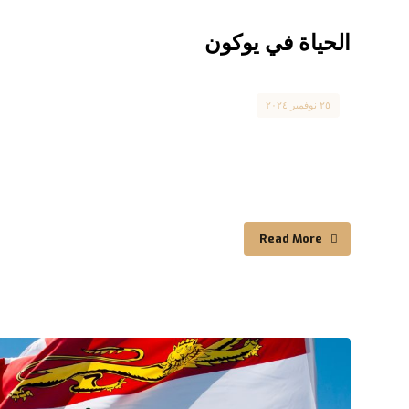
الحياة في يوكون
Provinces
٢٥ نوفمبر ٢٠٢٤
الحياة في يوكون orthwestern frontier, Life in
Yukon ...
Read More